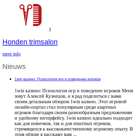
3
Honden trimsalon
meer info
Nieuws
1win казино: Психология игр и поведение игроков
1win казино: Психология игр и поведение игроков Меня
зовут Алексей Кузнецов, и я рад поделиться с вами
своим детальным обзором 1win казино. Этот игровой
онлайн-портал стал популярным среди азартных
игроков благодаря своим разнообразным предложениям
и удобному интерфейсу. 1win казино идеально подходит
как для новичков, так и для опытных игроков,
стремящихся к высококачественному игровому опыту. В
этом обзоре я расскажу вам
...