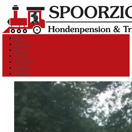
Home
Over ons
Nieuws
Pension
Trimsalon
Fokkerij
Contact