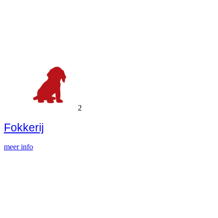
2
Fokkerij
meer info