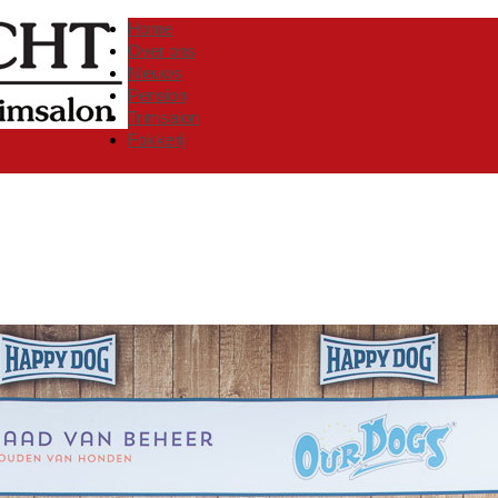
Home
Over ons
Nieuws
Pension
Trimsalon
Fokkerij